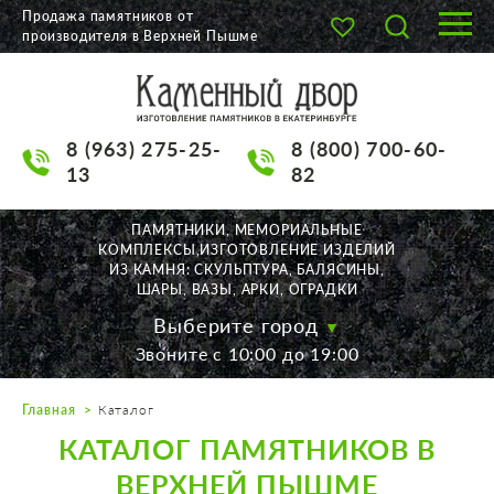
Продажа памятников от
производителя в Верхней Пышме
О КОМПАНИИ
КАТАЛОГ
8 (963) 275-25-
8 (800) 700-60-
НАШИ РАБОТЫ
13
82
АКЦИИ
ПАМЯТНИКИ, МЕМОРИАЛЬНЫЕ
КОМПЛЕКСЫ,ИЗГОТОВЛЕНИЕ ИЗДЕЛИЙ
ДОСТАВКА
ИЗ КАМНЯ: СКУЛЬПТУРА, БАЛЯСИНЫ,
ШАРЫ, ВАЗЫ, АРКИ, ОГРАДКИ
КОНТАКТЫ
Выберите город
Звоните с 10:00 до 19:00
K2532513@yandex.ru
Главная
Каталог
Екатеринбург, Щорса, 56
КАТАЛОГ ПАМЯТНИКОВ В
Пн. — Пт. с 10:00 до 19:00
Суббота с 11:00 до 17:00
ВЕРХНЕЙ ПЫШМЕ
Воскресенье по договор.