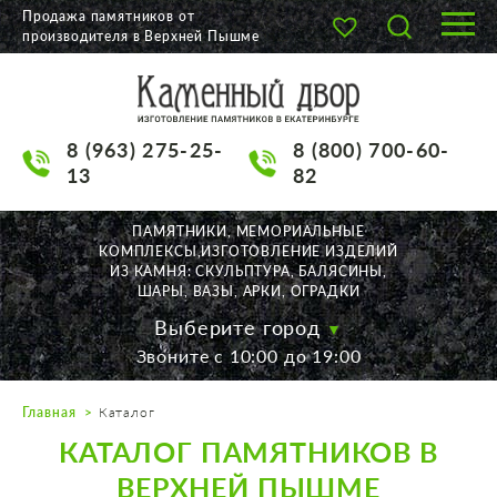
Продажа памятников от
производителя в Верхней Пышме
О КОМПАНИИ
КАТАЛОГ
8 (963) 275-25-
8 (800) 700-60-
НАШИ РАБОТЫ
13
82
АКЦИИ
ПАМЯТНИКИ, МЕМОРИАЛЬНЫЕ
КОМПЛЕКСЫ,ИЗГОТОВЛЕНИЕ ИЗДЕЛИЙ
ДОСТАВКА
ИЗ КАМНЯ: СКУЛЬПТУРА, БАЛЯСИНЫ,
ШАРЫ, ВАЗЫ, АРКИ, ОГРАДКИ
КОНТАКТЫ
Выберите город
Звоните с 10:00 до 19:00
K2532513@yandex.ru
Главная
Каталог
Екатеринбург, Щорса, 56
КАТАЛОГ ПАМЯТНИКОВ В
Пн. — Пт. с 10:00 до 19:00
Суббота с 11:00 до 17:00
ВЕРХНЕЙ ПЫШМЕ
Воскресенье по договор.