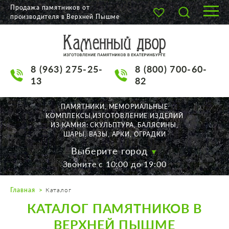
Продажа памятников от
производителя в Верхней Пышме
О КОМПАНИИ
КАТАЛОГ
8 (963) 275-25-
8 (800) 700-60-
НАШИ РАБОТЫ
13
82
АКЦИИ
ПАМЯТНИКИ, МЕМОРИАЛЬНЫЕ
КОМПЛЕКСЫ,ИЗГОТОВЛЕНИЕ ИЗДЕЛИЙ
ДОСТАВКА
ИЗ КАМНЯ: СКУЛЬПТУРА, БАЛЯСИНЫ,
ШАРЫ, ВАЗЫ, АРКИ, ОГРАДКИ
КОНТАКТЫ
Выберите город
Звоните с 10:00 до 19:00
K2532513@yandex.ru
Главная
Каталог
Екатеринбург, Щорса, 56
КАТАЛОГ ПАМЯТНИКОВ В
Пн. — Пт. с 10:00 до 19:00
Суббота с 11:00 до 17:00
ВЕРХНЕЙ ПЫШМЕ
Воскресенье по договор.