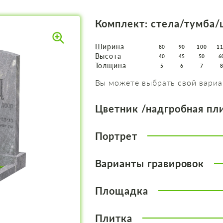
Комплект: стела/тумба/
Ширина
80
90
100
1
Высота
40
45
50
6
Толщина
5
6
7
Вы можете выбрать свой вариа
Цветник /надгробная пл
Портрет
Варианты гравировок
Площадка
Плитка