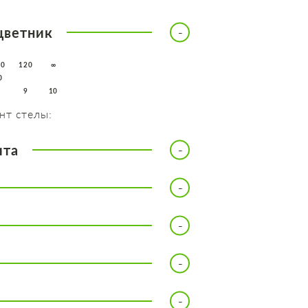
цветник
10
120
∞
0
8
9
10
нт стелы:
ита