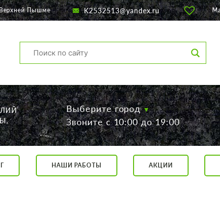
K2532513@yandex.ru
 Верхней Пышме
М
Выберите город
ЕЛИЙ
Ы,
Звоните с 10:00 до 19:00
Г
НАШИ РАБОТЫ
АКЦИИ
са, 56
о 19:00
 17:00
говор.