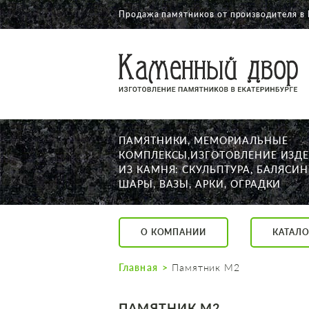
Продажа памятников от производителя в
О КОМПАНИИ
КАТАЛОГ
НАШИ РАБОТЫ
ПАМЯТНИКИ, МЕМОРИАЛЬНЫЕ
АКЦИИ
КОМПЛЕКСЫ,ИЗГОТОВЛЕНИЕ ИЗД
ИЗ КАМНЯ: СКУЛЬПТУРА, БАЛЯСИН
ДОСТАВКА
ШАРЫ, ВАЗЫ, АРКИ, ОГРАДКИ
КОНТАКТЫ
K2532513@yandex.ru
О КОМПАНИИ
КАТАЛО
Екатеринбург, Щор
Пн. — Пт. с 10:00 д
Главная
Памятник М2
Суббота с 11:00 до
Воскресенье по до
ПАМЯТНИК М2