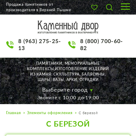
Продажа памятников от
производителя в Верхней Пышме
О КОМПАНИИ
КАТАЛОГ
8 (963) 275-25-
8 (800) 700-60-
НАШИ РАБОТЫ
13
82
АКЦИИ
ПАМЯТНИКИ, МЕМОРИАЛЬНЫЕ
КОМПЛЕКСЫ,ИЗГОТОВЛЕНИЕ ИЗДЕЛИЙ
ДОСТАВКА
ИЗ КАМНЯ: СКУЛЬПТУРА, БАЛЯСИНЫ,
ШАРЫ, ВАЗЫ, АРКИ, ОГРАДКИ
КОНТАКТЫ
Выберите город
Звоните с 10:00 до 19:00
K2532513@yandex.ru
Главная
Элементы оформления
С березой
Екатеринбург, Щорса, 56
С БЕРЕЗОЙ
Пн. — Пт. с 10:00 до 19:00
Суббота с 11:00 до 17:00
Воскресенье по договор.