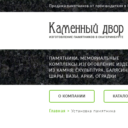
Продажа памятников от производителя в
О КОМПАНИИ
КАТАЛОГ
НАШИ РАБОТЫ
ПАМЯТНИКИ, МЕМОРИАЛЬНЫЕ
АКЦИИ
КОМПЛЕКСЫ,ИЗГОТОВЛЕНИЕ ИЗД
ИЗ КАМНЯ: СКУЛЬПТУРА, БАЛЯСИН
ДОСТАВКА
ШАРЫ, ВАЗЫ, АРКИ, ОГРАДКИ
КОНТАКТЫ
K2532513@yandex.ru
О КОМПАНИИ
КАТАЛО
Екатеринбург, Щор
Пн. — Пт. с 10:00 д
Главная
Установка памятника
Суббота с 11:00 до
Воскресенье по до