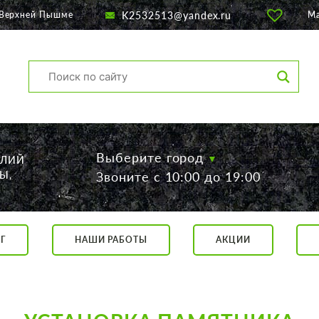
K2532513@yandex.ru
 Верхней Пышме
М
Выберите город
ЕЛИЙ
Ы,
Звоните с 10:00 до 19:00
Г
НАШИ РАБОТЫ
АКЦИИ
са, 56
о 19:00
 17:00
говор.