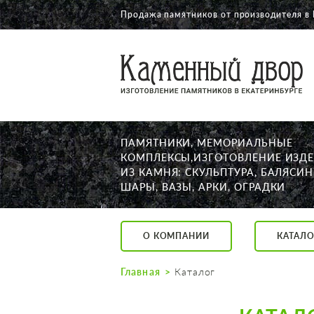
Продажа памятников от производителя в
О КОМПАНИИ
КАТАЛОГ
НАШИ РАБОТЫ
ПАМЯТНИКИ, МЕМОРИАЛЬНЫЕ
АКЦИИ
КОМПЛЕКСЫ,ИЗГОТОВЛЕНИЕ ИЗД
ИЗ КАМНЯ: СКУЛЬПТУРА, БАЛЯСИН
ДОСТАВКА
ШАРЫ, ВАЗЫ, АРКИ, ОГРАДКИ
КОНТАКТЫ
K2532513@yandex.ru
О КОМПАНИИ
КАТАЛО
Екатеринбург, Щор
Пн. — Пт. с 10:00 д
Главная
Каталог
Суббота с 11:00 до
Воскресенье по до