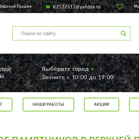
K2532513@yandex.ru
 Верхней Пышме
М
Выберите город
ЕЛИЙ
Ы,
Звоните с 10:00 до 19:00
Г
НАШИ РАБОТЫ
АКЦИИ
са, 56
о 19:00
 17:00
говор.