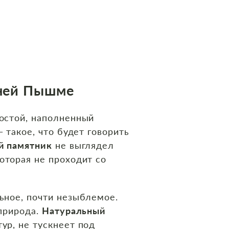
хней Пышме
остой, наполненный
 такое, что будет говорить
й памятник
не выглядел
оторая не проходит со
ьное, почти незыблемое.
 природа.
Натуральный
ур, не тускнеет под