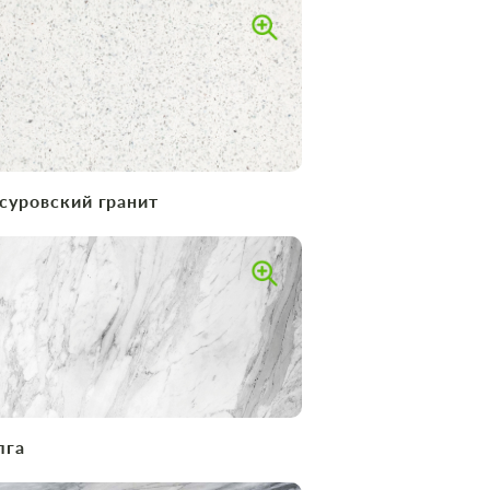
суровский гранит
лга