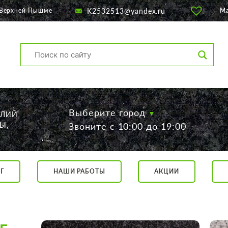
K2532513@yandex.ru
 Верхней Пышме
М
Выберите город
ЕЛИЙ
Ы,
Звоните с 10:00 до 19:00
Г
НАШИ РАБОТЫ
АКЦИИ
са, 56
о 19:00
 17:00
говор.