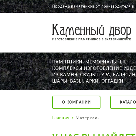
Продажа памятников от производителя в
О КОМПАНИИ
КАТАЛОГ
НАШИ РАБОТЫ
ПАМЯТНИКИ, МЕМОРИАЛЬНЫЕ
АКЦИИ
КОМПЛЕКСЫ,ИЗГОТОВЛЕНИЕ ИЗД
ИЗ КАМНЯ: СКУЛЬПТУРА, БАЛЯСИН
ДОСТАВКА
ШАРЫ, ВАЗЫ, АРКИ, ОГРАДКИ
КОНТАКТЫ
K2532513@yandex.ru
О КОМПАНИИ
КАТАЛО
Екатеринбург, Щор
Пн. — Пт. с 10:00 д
Главная
Материалы
Суббота с 11:00 до
Воскресенье по до