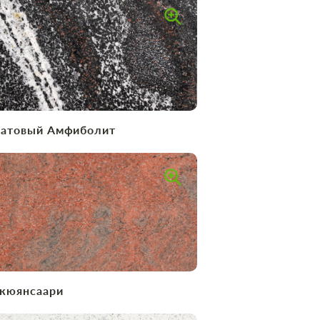
натовый Амфиболит
кюянсаари