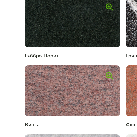
Габбро Норит
Гра
Винга
Сюс