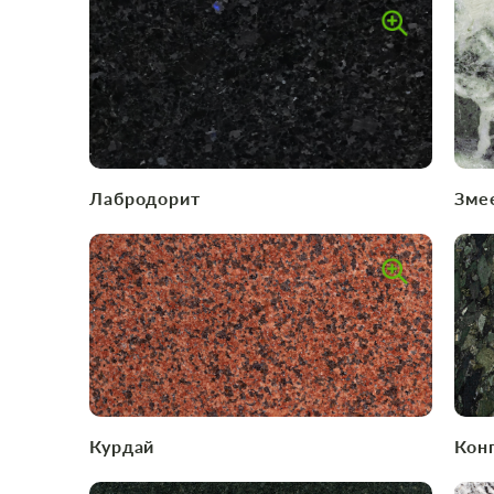
Лабродорит
Зме
Курдай
Кон