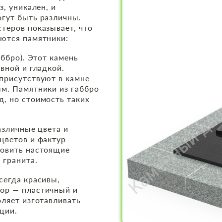
з, уникален, и
гут быть различны.
теров показывает, что
яются памятники:
аббро). Этот камень
вной и гладкой.
присутствуют в камне
м. Памятники из габбро
, но стоимость таких
азличные цвета и
цветов и фактур
товить настоящие
гранита.‍
сегда красивы,
ор — пластичный и
оляет изготавливать
ии.‍