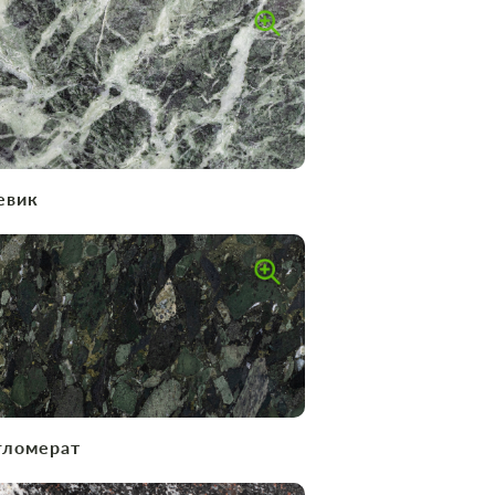
евик
гломерат