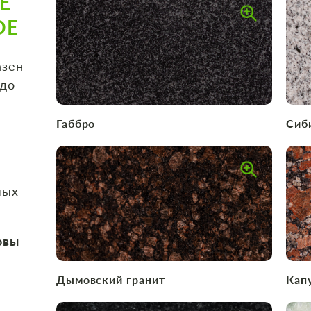
Е
ОЕ
азен
 до
Габбро
Сиб
мых
овы
Дымовский гранит
Кап