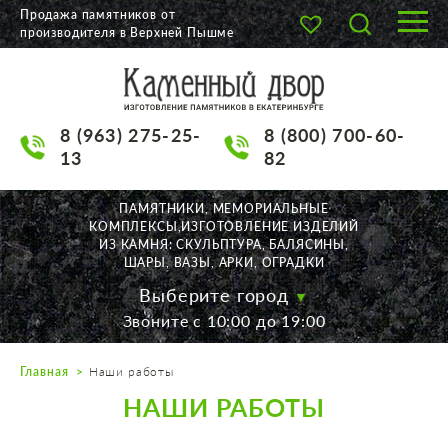
Продажа памятников от
производителя в Верхней Пышме
О КОМПАНИИ
КАТАЛОГ
8 (963) 275-25-
8 (800) 700-60-
НАШИ РАБОТЫ
13
82
АКЦИИ
ПАМЯТНИКИ, МЕМОРИАЛЬНЫЕ
КОМПЛЕКСЫ,ИЗГОТОВЛЕНИЕ ИЗДЕЛИЙ
ДОСТАВКА
ИЗ КАМНЯ: СКУЛЬПТУРА, БАЛЯСИНЫ,
ШАРЫ, ВАЗЫ, АРКИ, ОГРАДКИ
КОНТАКТЫ
Выберите город
Звоните с 10:00 до 19:00
K2532513@yandex.ru
Главная
Наши работы
Екатеринбург, Щорса, 56
НАШИ РАБОТЫ
Пн. — Пт. с 10:00 до 19:00
Суббота с 11:00 до 17:00
Воскресенье по договор.