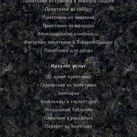
Памятники из гранита в Верхней Пышме
Памятники из габбро
Памятники из змеевика
Памятники из мрамора
Мемориальные комплексы
Фигурные памятники в Верхней Пышме
Памятники для двоих
Каталог услуг
3D макет памятника
Гравировка на памятнике
Эпитафии
Барельефы и скульптуры
Ритуальные таблички
Памятник в рассрочку
Портрет на памятник