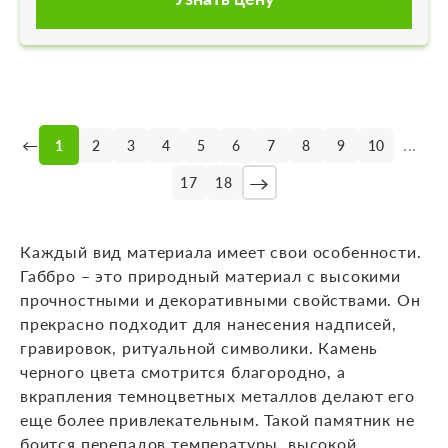
←
...
1
2
3
4
5
6
7
8
9
10
→
17
18
Каждый вид материала имеет свои особенности.
Габбро – это природный материал с высокими
прочностными и декоративными свойствами. Он
прекрасно подходит для нанесения надписей,
гравировок, ритуальной символики. Камень
черного цвета смотрится благородно, а
вкрапления темноцветных металлов делают его
еще более привлекательным. Такой памятник не
боится перепадов температуры, высокой