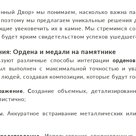
нный Двор» мы понимаем, насколько важна пам
 поэтому мы предлагаем уникальные решения
ющие увековечить их в камне. Мы стремимся со
 будет ярким свидетельством успехов ушедшег
ния: Ордена и медали на памятнике
ьзуют различные способы интеграции
орденов
л выполнен с максимальной точностью и ув
людей, создавая композиции, которые будут гов
ражение. С
оздание объемных, детализированн
листично;
ы.
Аккуратное встраивание металлических или
редставление.
Использование стилизованных 