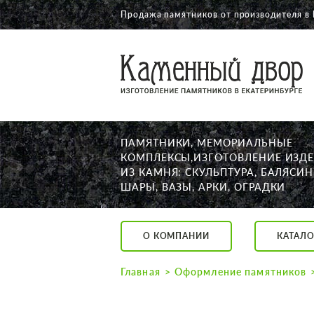
Продажа памятников от производителя в
О КОМПАНИИ
КАТАЛОГ
НАШИ РАБОТЫ
ПАМЯТНИКИ, МЕМОРИАЛЬНЫЕ
АКЦИИ
КОМПЛЕКСЫ,ИЗГОТОВЛЕНИЕ ИЗД
ИЗ КАМНЯ: СКУЛЬПТУРА, БАЛЯСИН
ДОСТАВКА
ШАРЫ, ВАЗЫ, АРКИ, ОГРАДКИ
КОНТАКТЫ
K2532513@yandex.ru
О КОМПАНИИ
КАТАЛО
Екатеринбург, Щор
Пн. — Пт. с 10:00 д
Главная
Оформление памятников
Суббота с 11:00 до
Воскресенье по до