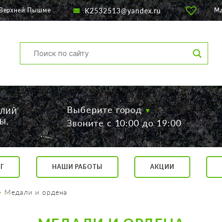
K2532513@yandex.ru
 Верхней Пышме
М
Выберите город
ЕЛИЙ
Ы,
Звоните с 10:00 до 19:00
Г
НАШИ РАБОТЫ
АКЦИИ
са, 56
о 19:00
Медали и ордена
 17:00
говор.