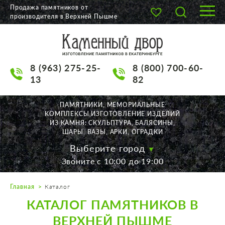
Продажа памятников от
производителя в Верхней Пышме
О КОМПАНИИ
КАТАЛОГ
8 (963) 275-25-
8 (800) 700-60-
НАШИ РАБОТЫ
13
82
АКЦИИ
ПАМЯТНИКИ, МЕМОРИАЛЬНЫЕ
КОМПЛЕКСЫ,ИЗГОТОВЛЕНИЕ ИЗДЕЛИЙ
ДОСТАВКА
ИЗ КАМНЯ: СКУЛЬПТУРА, БАЛЯСИНЫ,
ШАРЫ, ВАЗЫ, АРКИ, ОГРАДКИ
КОНТАКТЫ
Выберите город
Звоните с 10:00 до 19:00
K2532513@yandex.ru
Главная
Каталог
Екатеринбург, Щорса, 56
КАТАЛОГ ПАМЯТНИКОВ В
Пн. — Пт. с 10:00 до 19:00
Суббота с 11:00 до 17:00
ВЕРХНЕЙ ПЫШМЕ
Воскресенье по договор.