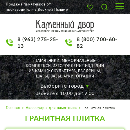
Продажа памятников от
производителя в Верхней Пышме
О КОМПАНИИ
КАТАЛОГ
8 (963) 275-25-
8 (800) 700-60-
НАШИ РАБОТЫ
13
82
АКЦИИ
ПАМЯТНИКИ, МЕМОРИАЛЬНЫЕ
КОМПЛЕКСЫ,ИЗГОТОВЛЕНИЕ ИЗДЕЛИЙ
ДОСТАВКА
ИЗ КАМНЯ: СКУЛЬПТУРА, БАЛЯСИНЫ,
ШАРЫ, ВАЗЫ, АРКИ, ОГРАДКИ
КОНТАКТЫ
Выберите город
Звоните с 10:00 до 19:00
K2532513@yandex.ru
Главная
Аксессуары для памятника
Гранитная плитка
Екатеринбург, Щорса, 56
ГРАНИТНАЯ ПЛИТКА
Пн. — Пт. с 10:00 до 19:00
Суббота с 11:00 до 17:00
Воскресенье по договор.