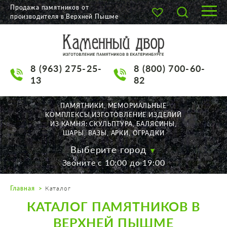
Продажа памятников от
производителя в Верхней Пышме
О КОМПАНИИ
КАТАЛОГ
8 (963) 275-25-
8 (800) 700-60-
НАШИ РАБОТЫ
13
82
АКЦИИ
ПАМЯТНИКИ, МЕМОРИАЛЬНЫЕ
КОМПЛЕКСЫ,ИЗГОТОВЛЕНИЕ ИЗДЕЛИЙ
ДОСТАВКА
ИЗ КАМНЯ: СКУЛЬПТУРА, БАЛЯСИНЫ,
ШАРЫ, ВАЗЫ, АРКИ, ОГРАДКИ
КОНТАКТЫ
Выберите город
Звоните с 10:00 до 19:00
K2532513@yandex.ru
Главная
Каталог
Екатеринбург, Щорса, 56
КАТАЛОГ ПАМЯТНИКОВ В
Пн. — Пт. с 10:00 до 19:00
Суббота с 11:00 до 17:00
ВЕРХНЕЙ ПЫШМЕ
Воскресенье по договор.