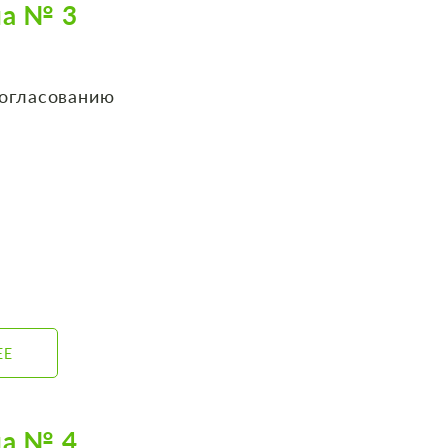
на № 3
согласованию
ЕЕ
на № 4