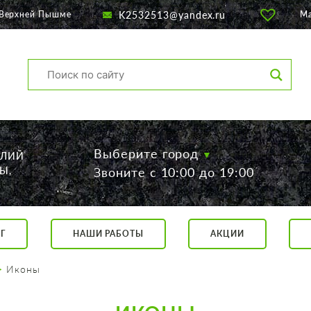
K2532513@yandex.ru
 Верхней Пышме
М
Выберите город
ЕЛИЙ
Ы,
Звоните с 10:00 до 19:00
Г
НАШИ РАБОТЫ
АКЦИИ
са, 56
о 19:00
Иконы
 17:00
говор.