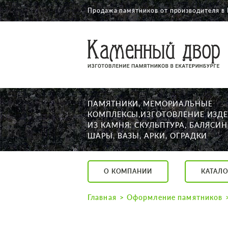
Продажа памятников от производителя в
О КОМПАНИИ
КАТАЛОГ
НАШИ РАБОТЫ
ПАМЯТНИКИ, МЕМОРИАЛЬНЫЕ
АКЦИИ
КОМПЛЕКСЫ,ИЗГОТОВЛЕНИЕ ИЗД
ИЗ КАМНЯ: СКУЛЬПТУРА, БАЛЯСИН
ДОСТАВКА
ШАРЫ, ВАЗЫ, АРКИ, ОГРАДКИ
КОНТАКТЫ
K2532513@yandex.ru
О КОМПАНИИ
КАТАЛО
Екатеринбург, Щор
Пн. — Пт. с 10:00 д
Главная
Оформление памятников
Суббота с 11:00 до
Воскресенье по до